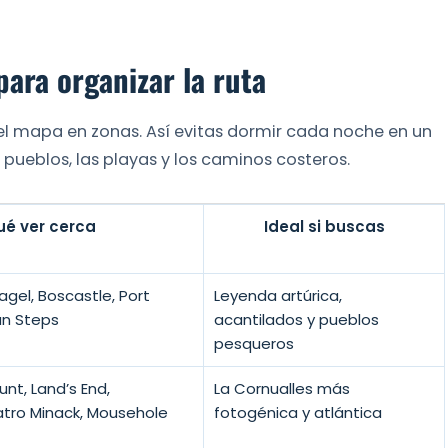
para organizar la ruta
r el mapa en zonas. Así evitas dormir cada noche en un
 pueblos, las playas y los caminos costeros.
ué ver cerca
Ideal si buscas
tagel, Boscastle, Port
Leyenda artúrica,
an Steps
acantilados y pueblos
pesqueros
unt, Land’s End,
La Cornualles más
atro Minack, Mousehole
fotogénica y atlántica