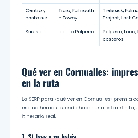
Centro y
Truro, Falmouth
Trelissick, Fal
costa sur
o Fowey
Project, Lost G
Sureste
Looe o Polperro
Polperro, Looe
costeros
Qué ver en Cornualles: impres
en la ruta
La SERP para «qué ver en Cornualles» premia co
eso no hemos querido hacer una lista infinita,
itinerario real.
1. St Ives y su bahía