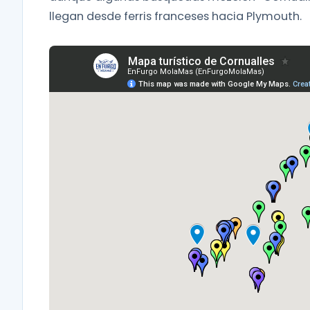
llegan desde ferris franceses hacia Plymouth.