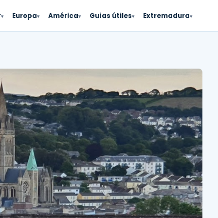
r
Europa
América
Guías útiles
Extremadura
▾
▾
▾
▾
▾