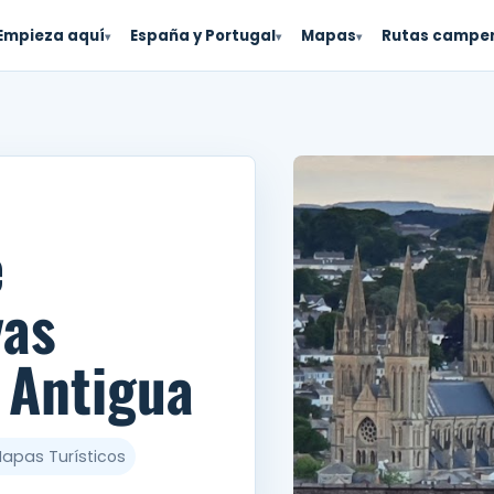
Empieza aquí
España y Portugal
Mapas
Rutas campe
▾
▾
▾
e
yas
a Antigua
Mapas Turísticos