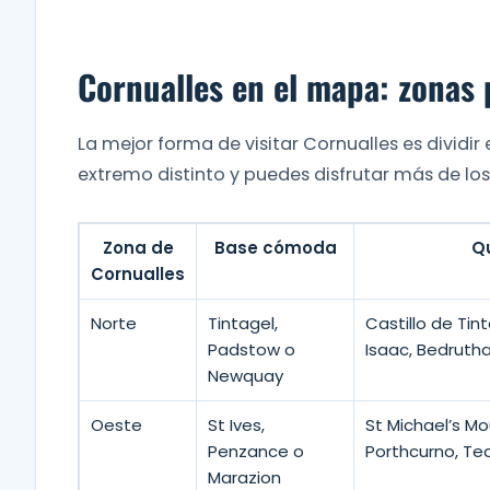
Cornualles en el mapa: zonas 
La mejor forma de visitar Cornualles es dividi
extremo distinto y puedes disfrutar más de los
Zona de
Base cómoda
Q
Cornualles
Norte
Tintagel,
Castillo de Tin
Padstow o
Isaac, Bedruth
Newquay
Oeste
St Ives,
St Michael’s Mo
Penzance o
Porthcurno, Te
Marazion