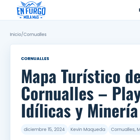
Ir
al
contenido
Inicio
/
Cornualles
CORNUALLES
Mapa Turístico d
Cornualles – Pla
Idílicas y Minerí
diciembre 15, 2024
Kevin Maqueda
Cornualles, 