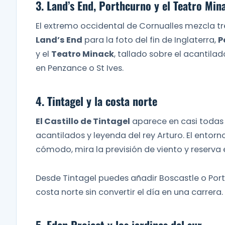
3. Land’s End, Porthcurno y el Teatro Min
El extremo occidental de Cornualles mezcla t
Land’s End
para la foto del fin de Inglaterra,
P
y el
Teatro Minack
, tallado sobre el acantilado
en Penzance o St Ives.
4. Tintagel y la costa norte
El Castillo de Tintagel
aparece en casi todas l
acantilados y leyenda del rey Arturo. El entor
cómodo, mira la previsión de viento y reserv
Desde Tintagel puedes añadir Boscastle o Port
costa norte sin convertir el día en una carrera.
5. Eden Project y los jardines del sur