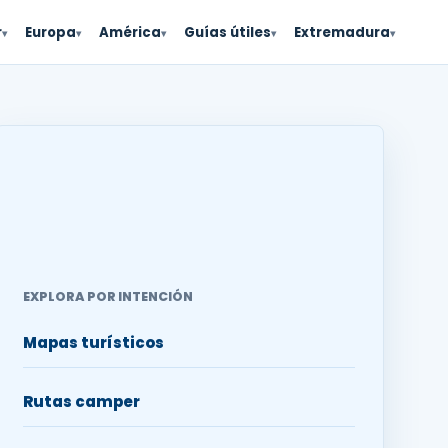
r
Europa
América
Guías útiles
Extremadura
▾
▾
▾
▾
▾
EXPLORA POR INTENCIÓN
Mapas turísticos
Rutas camper