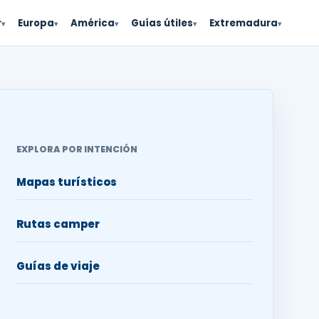
r
Europa
América
Guías útiles
Extremadura
▾
▾
▾
▾
▾
EXPLORA POR INTENCIÓN
Mapas turísticos
Rutas camper
Guías de viaje