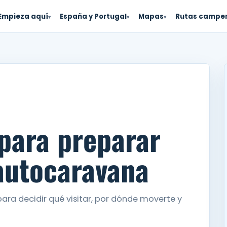
Empieza aquí
España y Portugal
Mapas
Rutas campe
▾
▾
▾
 para preparar
 autocaravana
para decidir qué visitar, por dónde moverte y