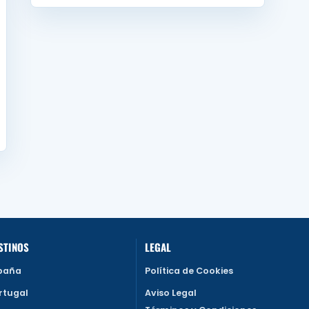
STINOS
LEGAL
paña
Política de Cookies
rtugal
Aviso Legal