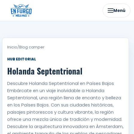
Ir
al
Menú
contenido
Inicio
/
Blog camper
HUB EDITORIAL
Holanda Septentrional
Descubre Holanda Septentrional en Países Bajos
Embárcate en un viaje inolvidable a Holanda
Septentrional, una región llena de encanto y belleza
en los Países Bajos. Con sus ciudades históricas,
paisajes pintorescos y cultura vibrante, la región
ofrece una mezcla única de tradición y modernidad.
Descubre la arquitectura innovadora en Ámsterdam,
el ambiente tranquilo de los pueblos de pescadores