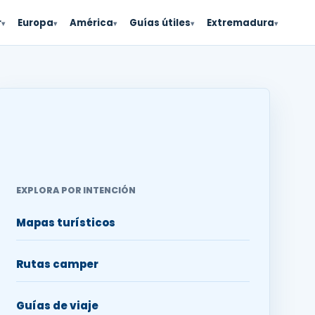
r
Europa
América
Guías útiles
Extremadura
▾
▾
▾
▾
▾
EXPLORA POR INTENCIÓN
Mapas turísticos
Rutas camper
Guías de viaje