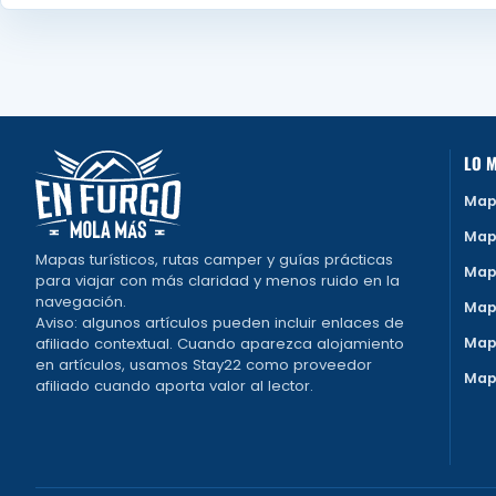
LO M
Map
Map
Mapas turísticos, rutas camper y guías prácticas
Map
para viajar con más claridad y menos ruido en la
navegación.
Map
Aviso: algunos artículos pueden incluir enlaces de
afiliado contextual. Cuando aparezca alojamiento
Mapa
en artículos, usamos Stay22 como proveedor
Map
afiliado cuando aporta valor al lector.