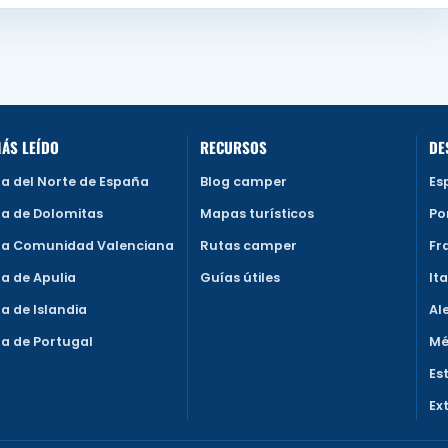
ÁS LEÍDO
RECURSOS
DE
a del Norte de España
Blog camper
Es
a de Dolomitas
Mapas turísticos
Po
a Comunidad Valenciana
Rutas camper
Fr
a de Apulia
Guías útiles
Ita
 de Islandia
Al
a de Portugal
Mé
Es
Ex