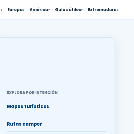
r
Europa
América
Guías útiles
Extremadura
▾
▾
▾
▾
▾
EXPLORA POR INTENCIÓN
Mapas turísticos
Rutas camper