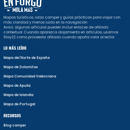
Mapas turísticos, rutas camper y guías prácticas para viajar con
más claridad y menos ruido en la navegación.
Aviso: algunos artículos pueden incluir enlaces de afiliado
contextual. Cuando aparezca alojamiento en artículos, usamos
Stay22 como proveedor afiliado cuando aporta valor al lector.
LO MÁS LEÍDO
Mapa del Norte de España
Mapa de Dolomitas
Mapa Comunidad Valenciana
Mapa de Apulia
Mapa de Islandia
Mapa de Portugal
RECURSOS
Blog camper