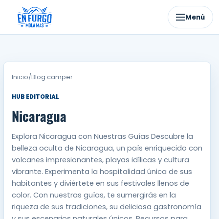
Ir
al
Menú
contenido
Inicio
/
Blog camper
HUB EDITORIAL
Nicaragua
Explora Nicaragua con Nuestras Guías Descubre la
belleza oculta de Nicaragua, un país enriquecido con
volcanes impresionantes, playas idílicas y cultura
vibrante. Experimenta la hospitalidad única de sus
habitantes y diviértete en sus festivales llenos de
color. Con nuestras guías, te sumergirás en la
riqueza de sus tradiciones, su deliciosa gastronomía
y sus escenarios naturales únicos. Recursos para