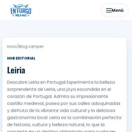
Ir
al
Menú
contenido
Inicio
/
Blog camper
HUB EDITORIAL
Leiria
Descubre Leiria en Portugal Experimenta la belleza
sorprendente de Leiria, una joya escondida en el
corazón de Portugal. Admira su impresionante
castillo medieval, pasea por sus calles adoquinadas
y disfruta de la vibrante vida cultural y la deliciosa
gastronomía local. Leiria es la combinación perfecta
de historia, cultura y belleza natural, lo que la
convierte en un destino obligatorio para cualquier