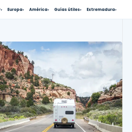
r
Europa
América
Guías útiles
Extremadura
▾
▾
▾
▾
▾