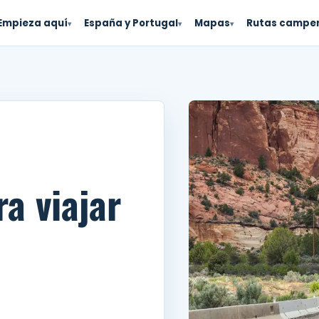
Empieza aquí
España y Portugal
Mapas
Rutas campe
▾
▾
▾
a viajar