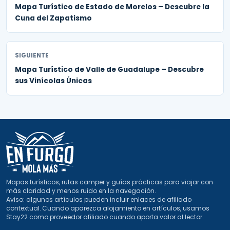
Mapa Turístico de Estado de Morelos – Descubre la
Cuna del Zapatismo
SIGUIENTE
Mapa Turístico de Valle de Guadalupe – Descubre
sus Vinícolas Únicas
Mapas turísticos, rutas camper y guías prácticas para viajar con
más claridad y menos ruido en la navegación.
Aviso: algunos artículos pueden incluir enlaces de afiliado
contextual. Cuando aparezca alojamiento en artículos, usamos
Stay22 como proveedor afiliado cuando aporta valor al lector.