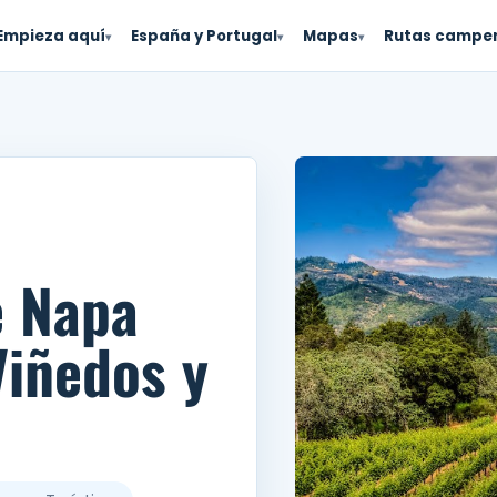
Empieza aquí
España y Portugal
Mapas
Rutas campe
▾
▾
▾
e Napa
Viñedos y