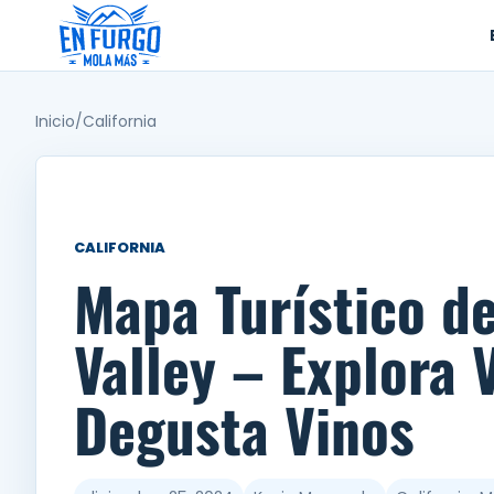
Ir
al
contenido
Inicio
/
California
CALIFORNIA
Mapa Turístico d
Valley – Explora 
Degusta Vinos