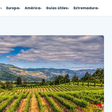
r
Europa
América
Guías útiles
Extremadura
▾
▾
▾
▾
▾