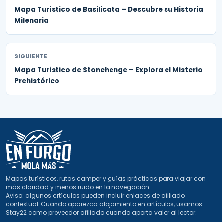
Mapa Turístico de Basilicata – Descubre su Historia
Milenaria
SIGUIENTE
Mapa Turístico de Stonehenge – Explora el Misterio
Prehistórico
Mapas turísticos, rutas camper y guías prácticas para viajar con
más claridad y menos ruido en la navegación.
Aviso: algunos artículos pueden incluir enlaces de afiliado
contextual. Cuando aparezca alojamiento en artículos, usamos
Stay22 como proveedor afiliado cuando aporta valor al lector.