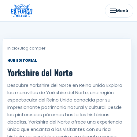
Ir
al
Menú
contenido
Inicio
/
Blog camper
HUB EDITORIAL
Yorkshire del Norte
Descubre Yorkshire del Norte en Reino Unido Explora
las maravillas de Yorkshire del Norte, una región
espectacular del Reino Unido conocida por su
impresionante patrimonio natural y cultural. Desde
los pintorescos páramos hasta las históricas
abadías, Yorkshire del Norte ofrece una experiencia
única que encanta a los visitantes con su rica
historia, su increíble paisaje y su vibrante escena