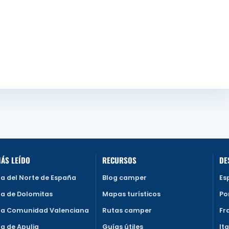
ÁS LEÍDO
RECURSOS
DE
a del Norte de España
Blog camper
Es
a de Dolomitas
Mapas turísticos
Po
a Comunidad Valenciana
Rutas camper
Fr
a de Apulia
Guías útiles
Ita