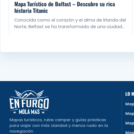
Mapa Turístico de Belfast – Descubre su rica
historia Titanic
Conocida como el corazón y el alma de Irlanda del
Norte, Belfast se ha transformado de una ciudad…
LO M
Map
Map
Mapas turísticos, rutas camper y guías prácticas
Map
para viajar con más claridad y menos ruido en la
navegación.
Map