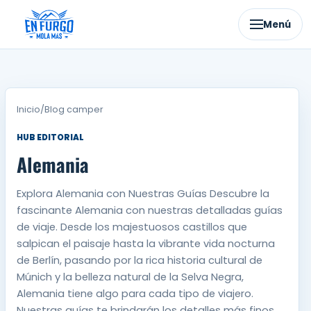
Ir
al
Menú
contenido
Inicio
/
Blog camper
HUB EDITORIAL
Alemania
Explora Alemania con Nuestras Guías Descubre la
fascinante Alemania con nuestras detalladas guías
de viaje. Desde los majestuosos castillos que
salpican el paisaje hasta la vibrante vida nocturna
de Berlín, pasando por la rica historia cultural de
Múnich y la belleza natural de la Selva Negra,
Alemania tiene algo para cada tipo de viajero.
Nuestras guías te brindarán los detalles más finos