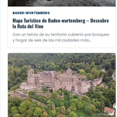
BADEN-WURTEMBERG
Mapa Turístico de Baden-wurtemberg – Descubre
la Ruta del Vino
Con un tercio de su territorio cubierto por bosques
y hogar de seis de las mil ciudades más…