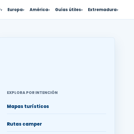
r
Europa
América
Guías útiles
Extremadura
▾
▾
▾
▾
▾
EXPLORA POR INTENCIÓN
Mapas turísticos
Rutas camper