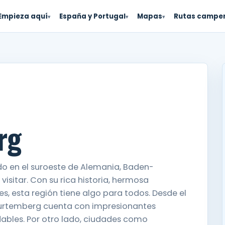
Empieza aquí
España y Portugal
Mapas
Rutas campe
▾
▾
▾
rg
 en el suroeste de Alemania, Baden-
isitar. Con su rica historia, hermosa
s, esta región tiene algo para todos. Desde el
urtemberg cuenta con impresionantes
dables. Por otro lado, ciudades como