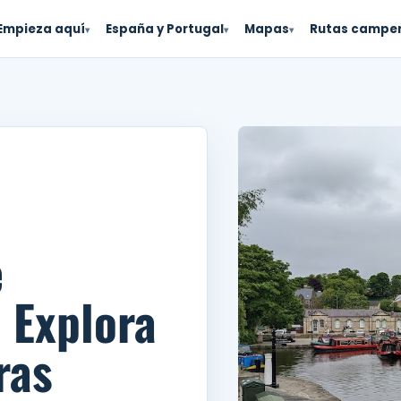
Empieza aquí
España y Portugal
Mapas
Rutas campe
▾
▾
▾
e
 Explora
ras