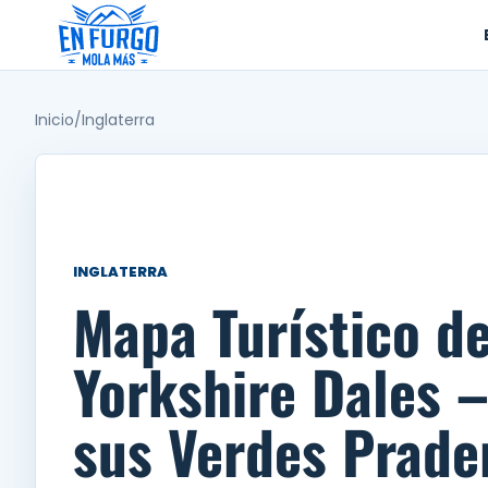
Ir
al
contenido
Inicio
/
Inglaterra
INGLATERRA
Mapa Turístico d
Yorkshire Dales –
sus Verdes Prade