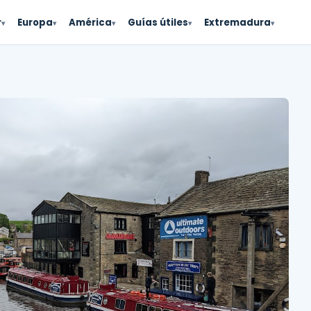
r
Europa
América
Guías útiles
Extremadura
▾
▾
▾
▾
▾