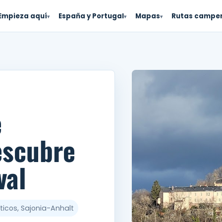
Empieza aquí
España y Portugal
Mapas
Rutas campe
▾
▾
▾
e
escubre
val
ticos, Sajonia-Anhalt