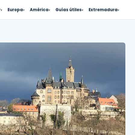
r
Europa
América
Guías útiles
Extremadura
▾
▾
▾
▾
▾