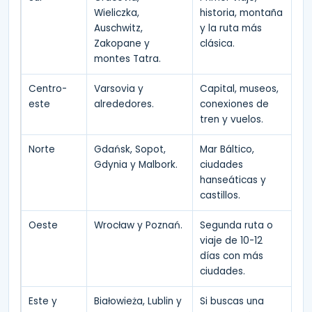
Wieliczka,
historia, montaña
Auschwitz,
y la ruta más
Zakopane y
clásica.
montes Tatra.
Centro-
Varsovia y
Capital, museos,
este
alrededores.
conexiones de
tren y vuelos.
Norte
Gdańsk, Sopot,
Mar Báltico,
Gdynia y Malbork.
ciudades
hanseáticas y
castillos.
Oeste
Wrocław y Poznań.
Segunda ruta o
viaje de 10-12
días con más
ciudades.
Este y
Białowieża, Lublin y
Si buscas una