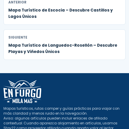
ANTERIOR
Mapa Turístico de Escocia – Descubre Castillos y
Lagos Únicos
SIGUIENTE
Mapa Turístico de Languedoc-Rosellón – Descubre
Playas y Viñedos Únicos
Mapas turísticos, rutas camper y guías prácticas para viajar con
más claridad y menos ruido en la navegación.
Aviso: algunos artículos pueden incluir enlaces de afiliado
contextual. Cuando aparezca alojamiento en artículos, usamos
Stay22 como proveedor afiliado cuando aporta valor al lector.