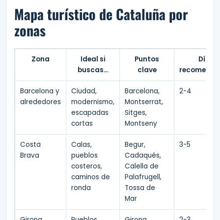
Mapa turístico de Cataluña por
zonas
Zona
Ideal si
Puntos
Días
buscas…
clave
recomenda
Barcelona y
Ciudad,
Barcelona,
2-4
alrededores
modernismo,
Montserrat,
escapadas
Sitges,
cortas
Montseny
Costa
Calas,
Begur,
3-5
Brava
pueblos
Cadaqués,
costeros,
Calella de
caminos de
Palafrugell,
ronda
Tossa de
Mar
Girona
Pueblos
Girona,
2-3