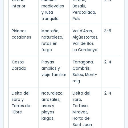
interior
medievales
Besalú,
y ruta
Peratallada,
tranquila
Pals
Pirineos
Montaña,
Val d’Aran,
3-6
catalanes
naturaleza,
Aigüestortes,
rutas en
Vall de Boí,
furgo
La Cerdanya
Costa
Playas
Tarragona,
2-4
Dorada
amplias y
Cambrils,
viaje familiar
Salou, Mont-
roig
Delta del
Naturaleza,
Delta del
2-4
Ebro y
arrozales,
Ebro,
Terres de
aves y
Tortosa,
l’Ebre
playas
Miravet,
largas
Horta de
Sant Joan