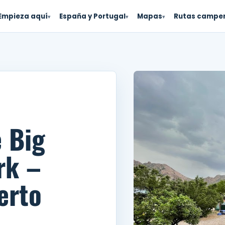
Empieza aquí
España y Portugal
Mapas
Rutas campe
▾
▾
▾
e Big
rk –
erto