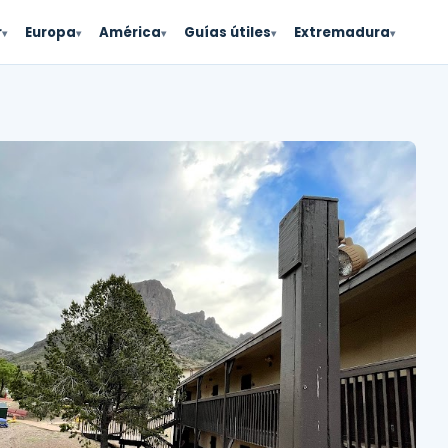
r
Europa
América
Guías útiles
Extremadura
▾
▾
▾
▾
▾