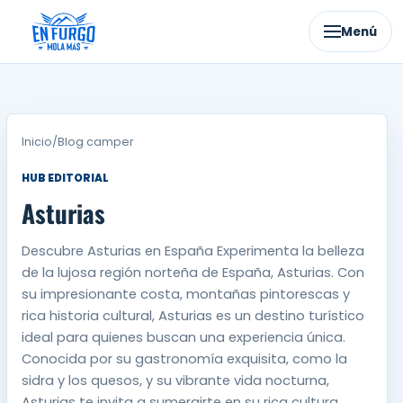
Ir
al
Menú
contenido
Inicio
/
Blog camper
HUB EDITORIAL
Asturias
Descubre Asturias en España Experimenta la belleza
de la lujosa región norteña de España, Asturias. Con
su impresionante costa, montañas pintorescas y
rica historia cultural, Asturias es un destino turístico
ideal para quienes buscan una experiencia única.
Conocida por su gastronomía exquisita, como la
sidra y los quesos, y su vibrante vida nocturna,
Asturias te invita a sumergirte en su rica cultura