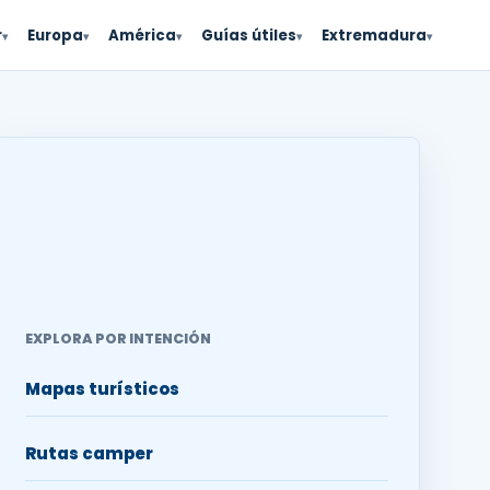
r
Europa
América
Guías útiles
Extremadura
▾
▾
▾
▾
▾
EXPLORA POR INTENCIÓN
Mapas turísticos
Rutas camper