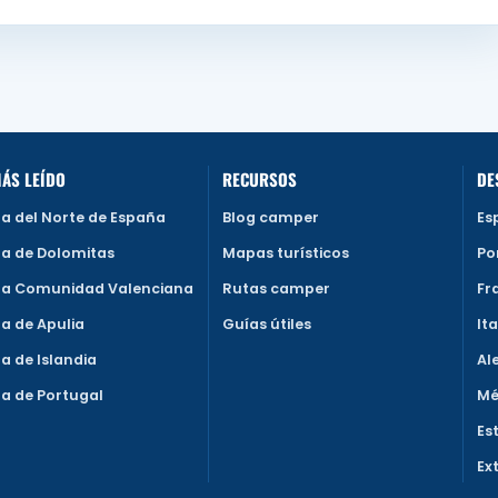
ÁS LEÍDO
RECURSOS
DE
a del Norte de España
Blog camper
Es
a de Dolomitas
Mapas turísticos
Po
a Comunidad Valenciana
Rutas camper
Fr
a de Apulia
Guías útiles
Ita
 de Islandia
Al
a de Portugal
Mé
Es
Ex